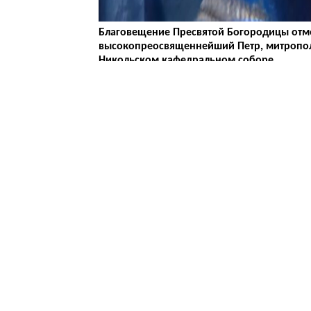
Благовещение Пресвятой Богородицы отме
высокопреосвященнейший Петр, митропол
Никольском кафедральном соборе.
Благовещение – важный церковный праздник
Архангела Гавриила, сообщившего Деве Ма
Сегодня православным, которые соблюдают 
верующим следует воздержаться от тяжелог
ситуаций. Самое лучше — посвятить свобо
Фото Оренбург православный