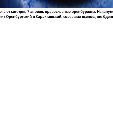
чают сегодня, 7 апреля, православные оренбуржцы. Наканун
ит Оренбургский и Саракташский, совершил всенощное бден
. В храмах после служб выпускают в небо голубей в честь бл
рии о грядущем рождении Иисуса Христа.
пост, разрешается включить в свой рацион рыбу. Согласно тра
о труда, физической активности, финансовых операций и конф
дное время молитве.
ПОХОЖИЕ НОВОСТИ