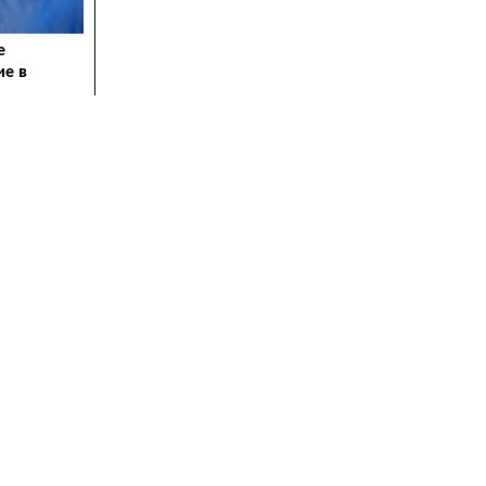
е
ие в
агой вести
диции,
ликтных