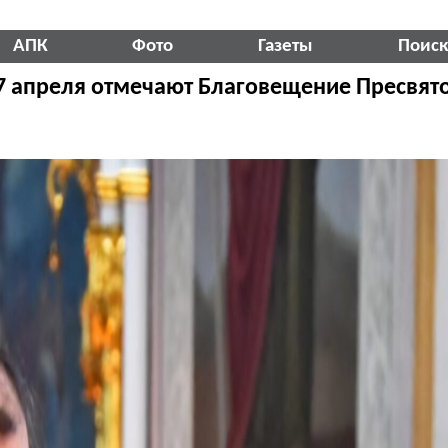
АПК
Фото
Газеты
Поис
 апреля отмечают Благовещение Пресвят