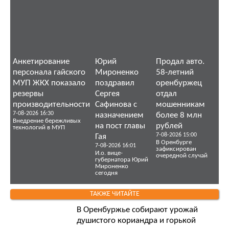
Анкетирование
Юрий
Продал авто.
персонала гайского
Мироненко
58-летний
МУП ЖКХ показало
поздравил
оренбуржец
резервы
Сергея
отдал
производительности
Сафинова с
мошенникам
7-08-2026 16:30
назначением
более 8 млн
Внедрение бережливых
на пост главы
рублей
технологий в МУП
7-08-2026 15:00
Гая
В Оренбурге
7-08-2026 16:01
зафиксирован
И.о. вице-
очередной случай
губернатора Юрий
Мироненко
сегодня
ТАКЖЕ ЧИТАЙТЕ
В Оренбуржье собирают урожай
душистого кориандра и горькой