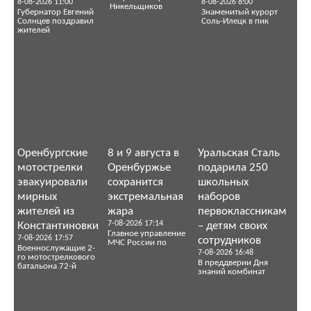
8-08-2026 11:00
8-08-2026 8:00
Никельщиков
Губернатор Евгений
Знаменитый курорт
Солнцев поздравил
Соль-Илецк в пик
жителей
Оренбургские
8 и 9 августа в
Уральская Сталь
мотострелки
Оренбуржье
подарила 250
эвакуировали
сохранится
школьных
мирных
экстремальная
наборов
жителей из
жара
первоклассникам
7-08-2026 17:14
Константиновки
– детям своих
Главное управление
7-08-2026 17:57
сотрудников
МЧС России по
Военнослужащие 2-
7-08-2026 16:48
го мотострелкового
В преддверии Дня
батальона 72-й
знаний комбинат