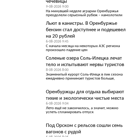
чечевицы
9-08-2026 9:00
На минувшей неделе аграрии Оренбуржья
преодолели серьезный рубеж – намолотили
Льют в канистры. В Оренбуржье
бензин стал доступнее и подешевел
на 20 рублей
6-08-2026 9:45
С начала месяца на некоторых АЗС региона
произошло падение цен
Соленые озера Соль-Илецка лечат
тело и испытывают нервы туристов
8-08-2026 8:00
Знаменитый курорт Соль-Илецк в пик сезона
ежедневно принимает туристов больше,
Оренбуржцы для отдыха выбирают
тихие и экологически чистые места
6-08-2026 9:04
Лето ещё не закончилось, а значит, можно
успеть спланировать отпуск
Под Орском с рельсов сошли семь
вагонов с рудой