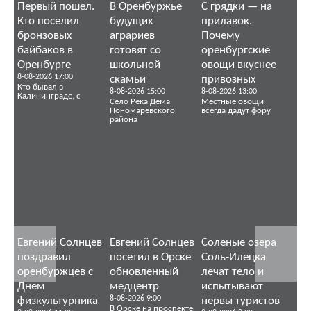
Первый пошел.
В Оренбуржье
С грядки — на
Кто поселил
будущих
прилавок.
бронзовых
аграриев
Почему
байбаков в
готовят со
оренбургские
Оренбурге
школьной
овощи вкуснее
8-08-2026 17:00
скамьи
привозных
Кто бывал в
8-08-2026 15:00
8-08-2026 13:00
Калининграде, с
Село Река Дема
Местные овощи
Пономаревского
всегда дадут фору
района
Евгений Солнцев
Евгений Солнцев
Соленые озера
поздравил
посетил в Орске
Соль-Илецка
оренбуржцев с
обновленный
лечат тело и
Днем
медцентр
испытывают
8-08-2026 9:00
физкультурника
нервы туристов
В Орске на проспекте