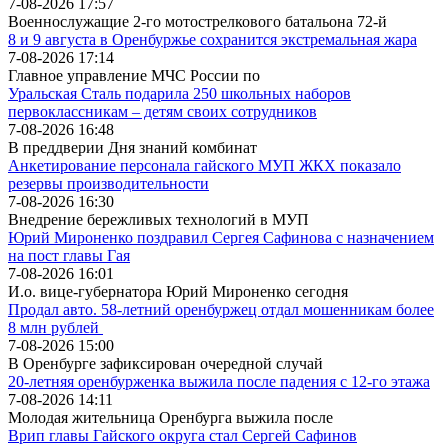
7-08-2026 17:57
Военнослужащие 2-го мотострелкового батальона 72-й
8 и 9 августа в Оренбуржье сохранится экстремальная жара
7-08-2026 17:14
Главное управление МЧС России по
Уральская Сталь подарила 250 школьных наборов
первоклассникам – детям своих сотрудников
7-08-2026 16:48
В преддверии Дня знаний комбинат
Анкетирование персонала гайского МУП ЖКХ показало
резервы производительности
7-08-2026 16:30
Внедрение бережливых технологий в МУП
Юрий Мироненко поздравил Сергея Сафинова с назначением
на пост главы Гая
7-08-2026 16:01
И.о. вице-губернатора Юрий Мироненко сегодня
Продал авто. 58-летний оренбуржец отдал мошенникам более
8 млн рублей
7-08-2026 15:00
В Оренбурге зафиксирован очередной случай
20-летняя оренбурженка выжила после падения с 12-го этажа
7-08-2026 14:11
Молодая жительница Оренбурга выжила после
Врип главы Гайского округа стал Сергей Сафинов