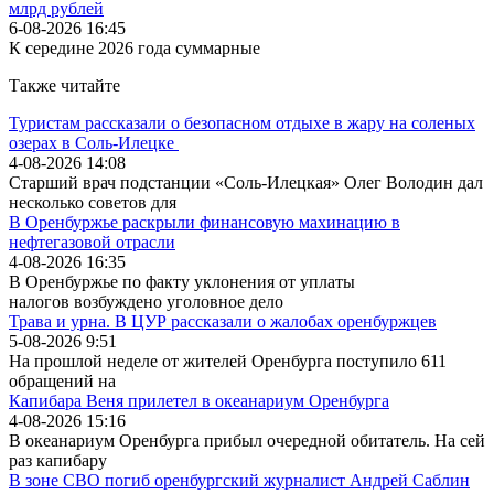
млрд рублей
6-08-2026 16:45
К середине 2026 года суммарные
Также читайте
Туристам рассказали о безопасном отдыхе в жару на соленых
озерах в Соль-Илецке
4-08-2026 14:08
Старший врач подстанции «Соль-Илецкая» Олег Володин дал
несколько советов для
В Оренбуржье раскрыли финансовую махинацию в
нефтегазовой отрасли
4-08-2026 16:35
В Оренбуржье по факту уклонения от уплаты
налогов возбуждено уголовное дело
Трава и урна. В ЦУР рассказали о жалобах оренбуржцев
5-08-2026 9:51
На прошлой неделе от жителей Оренбурга поступило 611
обращений на
Капибара Веня прилетел в океанариум Оренбурга
4-08-2026 15:16
В океанариум Оренбурга прибыл очередной обитатель. На сей
раз капибару
В зоне СВО погиб оренбургский журналист Андрей Саблин