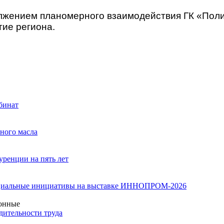
лжением планомерного взаимодействия ГК «Пол
тие региона.
бинат
ного масла
ренции на пять лет
социальные инициативы на выставке ИННОПРОМ-2026
онные
ительности труда