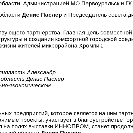
области, Администрацией МО Первоуральск и ГК
 области
Денис Паслер
и Председатель совета д
вующего партнерства. Главная цель совместной 
труктуры и создания комфортной городской сред
 жизни жителей микрорайона Хромпик.
липласт» Александр
 области Денис Паслер
ьно-экономическом
ных предприятий, которое является нашим партн
чимые проекты, участвует в благоустройстве гор
ня на полях выставки ИННОПРОМ, станет продолж
овской области
Денис Паслер.