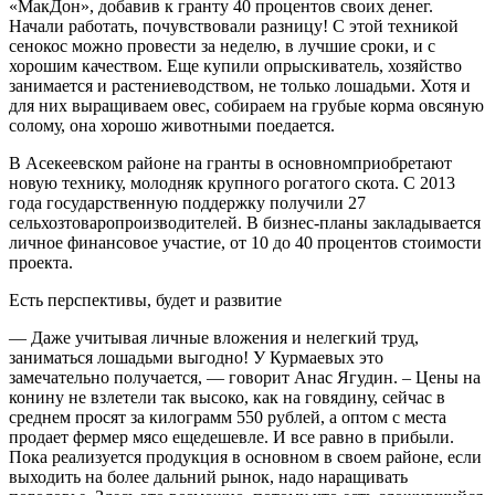
«
МакДон
»
, добавив к гранту 40 процентов своих денег.
Начали работать, почувствовали разницу! С этой техникой
сенокос можно провести за неделю, в лучшие сроки, и с
хорошим качеством. Ещ
е
купили опрыскиватель, хозяйство
занимается и растениеводством, не только лошадьми. Хотя и
для них выращиваем ов
е
с, собираем на грубые корма овсяную
солому, она хорошо животными поедается.
В Асекеевском районе
на гранты в основном
приобретают
новую технику, молодняк крупного рогатого скота. С 2013
года государственную поддержку получили 27
сельхозтоваропроизводителей.
В бизнес-
планы закладывается
личное финансовое участие, от 10 до 40 процентов стоимости
проекта.
Есть перспективы, будет и развитие
— Даже учитывая личные вложения и
нел
е
гкий труд,
заниматься лошадьми выгодно! У Курмаевых это
замечательно получается, — говорит Анас
Ягудин. – Цены на
конину не взлетели так высоко, как на говядину, сейчас
в
среднем просят за килограмм 550 рублей, а оптом с места
прода
е
т фермер мясо ещ
е
дешевле. И вс
е
равно в прибыли.
Пока реализуется продукция в основном в сво
е
м районе, если
выходить на более дальний рынок, надо наращивать