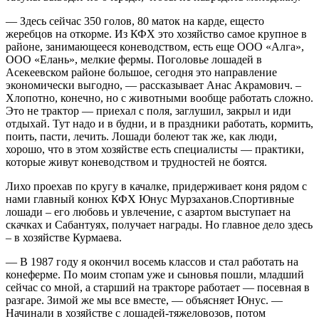
— Здесь сейчас 350 голов, 80 маток на карде, ещ
е
сто
жеребцов на откорме. Из КФХ это хозяйство самое крупное в
районе, занимающееся коневодством, есть ещ
е
ООО «Алга»,
ООО «Елань», мелкие
фермы.
Поголовье лошадей в
Асекеевском районе
большое, сегодня это направление
экономически выгодно, — рассказывает Анас Акрамович. –
Хлопотно, конечно,
но с животными вообще работать сложно.
Это не трактор
—
приехал
с поля, заглушил, закрыл и иди
отдыхай. Тут надо и в будни
,
и в праздники работать, кормить,
поить, пасти, лечить. Лошади болеют так же, как люди,
хорошо, что в этом хозяйстве есть специалисты — практ
ики,
которые живут коневодством
и трудностей не боятся.
Лихо проехав по кругу в качалке,
придерживает коня рядом с
нами главный конюх КФХ Юнус Мурзаханов.
Спортивные
лошади – его любовь и увлечение, с азартом выступает на
скачках и Сабантуях, получает награды. Но главное дело здесь
– в хозяйстве Курмаева.
— В 1987 году я окончил восемь классов и стал работать на
конеферме
.
По
моим стопам уже и сыновья пошли, младший
сейчас со мной, а старший на тракторе работает
—
посевная в
разгаре. Зимой же мы все вместе, — объясняет Юнус. —
Начинали в хозяйстве с лошадей-
тяжеловозов, потом