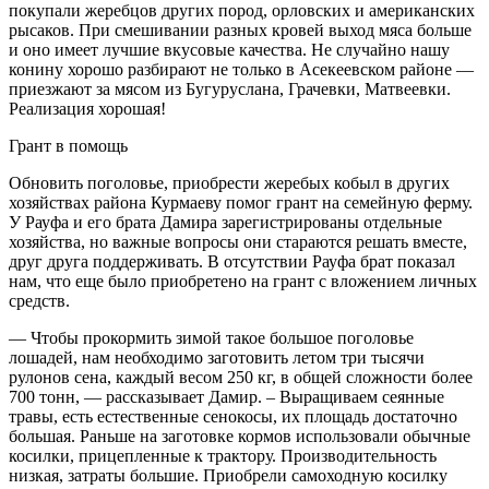
покупали жеребцов других пород, орловских и американских
рысаков.
При смешивании
разных кровей выход мяса больше
и оно имеет лучшие вкусовые качества. Не случайно нашу
конину хорошо разбирают не только в Асекеевском районе
—
приезжают за мясом из Бугуруслана, Грач
е
вки, Матвеевки.
Реализация хорошая!
Грант в помощь
Обновить поголовье, приобрести жеребых кобыл в других
хозяйствах района Курмаеву помог грант
на семейную ферму.
У Рауфа
и его
брата
Дамира зарегистрированы отдельные
хозяйства, но важные вопросы они стараются решать вместе,
друг друга поддерживать. В отсутствии Рауфа брат показал
нам, что
ещ
е
было приобретено на грант с вложением личных
средств.
— Чтобы прокормить зимой такое большое поголовье
лошадей, нам необходимо заготовить летом три тысячи
рулонов сена, каждый весом 250 кг, в общей сложности более
700 тонн, — рассказывает Дамир. – Выращиваем сеянные
травы, есть естественные сенокосы, их площадь достаточно
большая. Раньше
на заготовке кормов использовали обычные
косилки
,
прицеп
лен
ные к трактору.
Производительность
низкая, затраты большие. Приобрели самоходную косилку