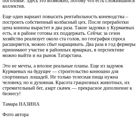
поголовье. Здесь это возможно, потому что есть сложившийся
коллектив.
Ещ
е
один вариант повысить рентабильность коневодства –
построить собственный колбасный цех. После переработки
цена конины вырастет в два раза. Такие задумки у Курмаевых
есть, и в районе
готовы их поддержать.
Сейчас за сезон
хозяйство реализует около ста голов, но география спроса
расширяется, можно сбыт наращивать.
Два раза в год фермеры
принимают
участие в районных ярмарках, в перспективе
можно
выйти и на рынок Татарстана.
Это не мечты, а вполне реальные планы.
Ещ
е
из задумок
Курмаевых на будущее —
строительство конюшни для
спортивных лошадей. Не только телесная пища нужна
человеку, но и духовная. Красота грациозных
животных, их
стремительный бег, азарт скачек — прекрасное дополнение к
бизнесу!
Тамара НАЗИНА
Фото автора