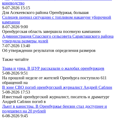
коневодство
9-07-2026 15:15
Для Асекеевского района Оренбуржья, большая
Солнцев оценил ситуацию с топливом накануне уборочной
кампании
8-07-2026 9:00
Оренбургская область завершила посевную кампанию
Администрация Спасского сельсовета Саракташского района
утвердила размеры долей
7-07-2026 13:40
Об утверждении результатов определения размеров
Также читайте
Трава и урна. В ЦУР рассказали о жалобах оренбуржцев
5-08-2026 9:51
На прошлой неделе от жителей Оренбурга поступило 611
обращений на
В зоне СВО погиб оренбургский журналист Андрей Саблин
5-08-2026 17:53
Известный оренбургский журналист, писатель и драматург
Андрей Саблин погиб в
Льют в канистры. В Оренбуржье бензин стал доступнее и
подешевел на 20 рублей
6-08-2026 9:45