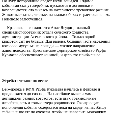
По лугу неторопливо бредет табун лошадей. Рядом с
кобылами скачут жеребята, пускаются в догонялки и
возвращаются, откликаясь на материнское тревожное ржание.
Животные сытые, чистые, на гладких боках играет солнышко.
Поневоле залюбуешься!
— Красиво, — соглашается Ан
ас Ягудин, главный
специалист-
зоотехник отдела сельского хозяйства
администрации Асекеевского района. – Только одной
красотой сыт не будешь! Для района, большая часть населения
которого мусульмане, лошади — мясное направление
животноводства. Крестьянское фермерское хозяйство Рауфа
Курмаева обеспечивает кониной, и дело это прибыльное.
Жеребят считают по весне
Выжеребка в КФХ Рауфа Курмаева началась в феврале и
продолжается до сих пор. На пастбище вывели мам с
детишками разных возрастов, есть двух-тр
е
х
месячные
жеребята, есть и только вчера родившиеся. Ожидающие
пополнения кобылы содержатся пока на карде, на пастбище
табуны выводят по очереди, чтобы не навредить молодняку.