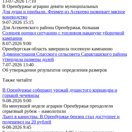
13-07-2026 17:10
В Оренбуржье аграрии девяти муниципальных
Для души и прибыли. Фермер из Асекеево развивает мясное
коневодство
9-07-2026 15:15
Для Асекеевского района Оренбуржья, большая
Солнцев оценил ситуацию с топливом накануне уборочной
кампании
8-07-2026 9:00
Оренбургская область завершила посевную кампанию
Администрация Спасского сельсовета Саракташского района
утвердила размеры долей
7-07-2026 13:40
Об утверждении результатов определения размеров
Также читайте
В Оренбуржье собирают урожай душистого кориандра и
горькой чечевицы
9-08-2026 9:00
На минувшей неделе аграрии Оренбуржья преодолели
серьезный рубеж – намолотили
Льют в канистры. В Оренбуржье бензин стал доступнее и
подешевел на 20 рублей
6-08-2026 9:45