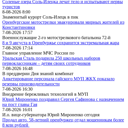
Соленые озера Соль-Илецка лечат тело и испытывают нервы
туристов
8-08-2026 8:00
Знаменитый курорт Соль-Илецк в пик
Оренбургские мотострелки эвакуировали мирных жителей из
Константиновки
7-08-2026 17:57
Военнослужащие 2-го мотострелкового батальона 72-й
8 и 9 августа в Оренбуржье сохранится экстремальная жара
7-08-2026 17:14
Главное управление МЧС России по
Уральская Сталь подарила 250 школьных наборов
первоклассникам – детям своих сотрудников
7-08-2026 16:48
В преддверии Дня знаний комбинат
Анкетирование персонала гайского МУП ЖКХ показало
резервы производительности
7-08-2026 16:30
Внедрение бережливых технологий в МУП
Юрий Мироненко поздравил Сергея Сафинова с назначением
на пост главы Гая
7-08-2026 16:01
И.о. вице-губернатора Юрий Мироненко сегодня
Продал авто. 58-летний оренбуржец отдал мошенникам более
8 млн рублей