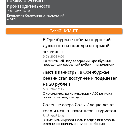
показало резервы
производительности
7-08-2026 16:30
Внедрение бережливых технологий
в МУП
ТАКЖЕ ЧИТАЙТЕ
В Оренбуржье собирают урожай
душистого кориандра и горькой
чечевицы
9-08-2026 9:00
На минувшей неделе аграрии Оренбуржья
преодолели серьезный рубеж – намолотили
Льют в канистры. В Оренбуржье
бензин стал доступнее и подешевел
на 20 рублей
6-08-2026 9:45
С начала месяца на некоторых АЗС региона
произошло падение цен
Соленые озера Соль-Илецка лечат
тело и испытывают нервы туристов
8-08-2026 8:00
Знаменитый курорт Соль-Илецк в пик сезона
ежедневно принимает туристов больше,