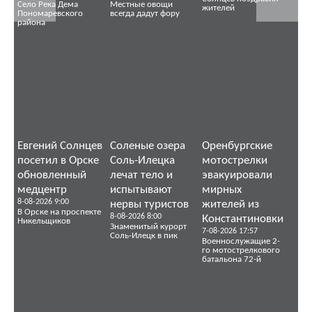
Село Река Дема
Местные овощи
жителей
Пономаревского
всегда дадут фору
района
Евгений Солнцев
Соленые озера
Оренбургские
посетил в Орске
Соль-Илецка
мотострелки
обновленный
лечат тело и
эвакуировали
медцентр
испытывают
мирных
8-08-2026 9:00
нервы туристов
жителей из
В Орске на проспекте
8-08-2026 8:00
Константиновки
Никельщиков
Знаменитый курорт
7-08-2026 17:57
Соль-Илецк в пик
Военнослужащие 2-
го мотострелкового
батальона 72-й