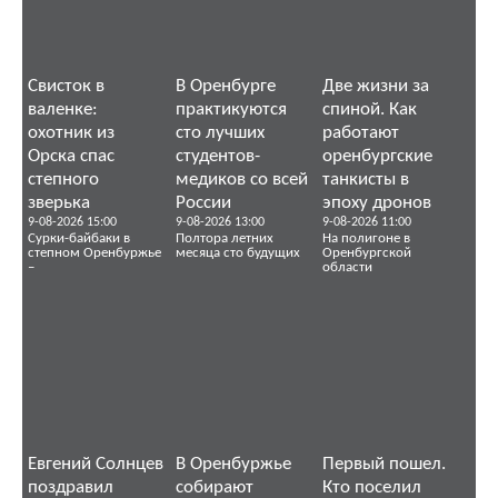
Свисток в
В Оренбурге
Две жизни за
валенке:
практикуются
спиной. Как
охотник из
сто лучших
работают
Орска спас
студентов-
оренбургские
степного
медиков со всей
танкисты в
зверька
России
эпоху дронов
9-08-2026 15:00
9-08-2026 13:00
9-08-2026 11:00
Сурки-байбаки в
Полтора летних
На полигоне в
степном Оренбуржье
месяца сто будущих
Оренбургской
–
области
Евгений Солнцев
В Оренбуржье
Первый пошел.
поздравил
собирают
Кто поселил