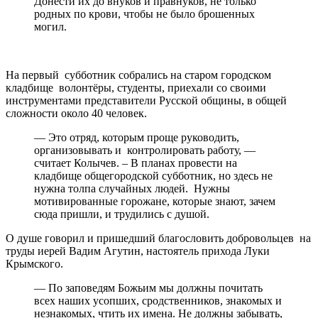
Донести их до внуков и правнуков, не только
родных по крови, чтобы не было брошенных
могил.
На первый субботник собрались на старом городском
кладбище волонтёры, студенты, приехали со своими
инструментами представители Русской общины, в общей
сложности около 40 человек.
— Это отряд, которым проще руководить,
организовывать и контролировать работу, —
считает Колычев. – В планах провести на
кладбище общегородской субботник, но здесь не
нужна толпа случайных людей. Нужны
мотивированные горожане, которые знают, зачем
сюда пришли, и трудились с душой.
О душе говорил и пришедший благословить добровольцев на
труды иерей Вадим Агутин, настоятель прихода Луки
Крымского.
— По заповедям Божьим мы должны почитать
всех наших усопших, сродственников, знакомых и
незнакомых, чтить их имена. Не должны забывать,