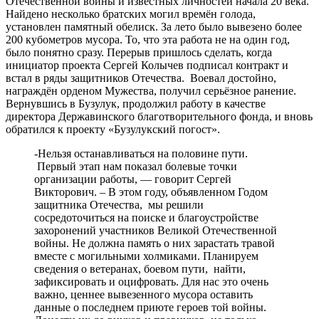
Отечественной войны и известных личностей начала 20 века.
Найдено несколько братских могил времён голода,
установлен памятный обелиск. За лето было вывезено более
200 кубометров мусора. То, что эта работа не на один год,
было понятно сразу. Перерыв пришлось сделать, когда
инициатор проекта Сергей Колычев подписал контракт и
встал в ряды защитников Отечества. Воевал достойно,
награждён орденом Мужества, получил серьёзное ранение.
Вернувшись в Бузулук, продолжил работу в качестве
директора Державинского благотворительного фонда, и вновь
обратился к проекту «Бузулукский погост».
-Нельзя останавливаться на половине пути.
Первый этап нам показал болевые точки
организации работы, — говорит Сергей
Викторович. – В этом году, объявленном Годом
защитника Отечества, мы решили
сосредоточиться на поиске и благоустройстве
захоронений участников Великой Отечественной
войны. Не должна память о них зарастать травой
вместе с могильными холмиками. Планируем
сведения о ветеранах, боевом пути, найти,
зафиксировать и оцифровать. Для нас это очень
важно, ценнее вывезенного мусора оставить
данные о последнем приюте героев той войны.