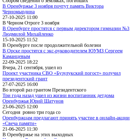
Сбором сведений о земляках, погибших
В Оренбуржье 3 ноября почтут память Виктора
Черномырдина
27-10-2025 11:00
В Черном Отроге 3 ноября
В Оренбурге простятся с первым директором гимназии №3
Людмилой Михайленко
15-10-2025 11:52
В Оренбурге после продолжительной болезни
В Орске простятся с экс-руководителем ЮУМЗ Сергеем
Каманцевым
22-09-2025 18:22
Вчера, 21 сентября, ушел из
Проект участника СВО «Бузулукский погост» получил
президентский грант
27-07-2025 16:00
Во второй раз грантом Президентского
Три года назад ушел из жизни воспитанник детдома
Оренбуржья Юрий Шатунов
23-06-2025 12:00
Сегодня ровно три года со
Оренбуржцам предлагают принять участие в онлайн-акции
«Свеча памяти»
21-06-2025 11:30
В Оренбуржье на этих выходных