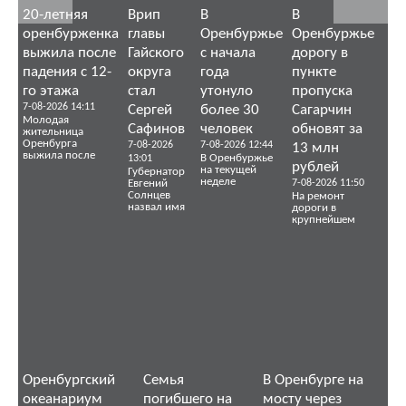
20-летняя
Врип
В
В
оренбурженка
главы
Оренбуржье
Оренбуржье
выжила после
Гайского
с начала
дорогу в
падения с 12-
округа
года
пункте
го этажа
стал
утонуло
пропуска
7-08-2026 14:11
Сергей
более 30
Сагарчин
Молодая
Сафинов
человек
обновят за
жительница
Оренбурга
7-08-2026
7-08-2026 12:44
13 млн
выжила после
В Оренбуржье
13:01
рублей
на текущей
Губернатор
неделе
Евгений
7-08-2026 11:50
Солнцев
На ремонт
назвал имя
дороги в
крупнейшем
Оренбургский
Семья
В Оренбурге на
океанариум
погибшего на
мосту через