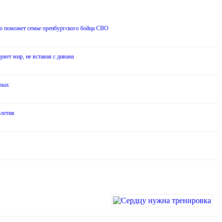
о поможет семье оренбургского бойца СВО
ряет мир, не вставая с дивана
евых
олетия