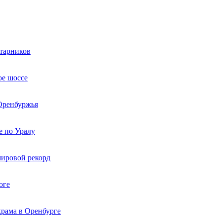
старников
ое шоссе
 Оренбуржья
е по Уралу
мировой рекорд
оге
рама в Оренбурге