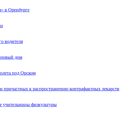
а» в Оренбурге
ми
го водителя
а новый дом
молета под Орском
и причастных к распространению контрафактных лекарств
ве учительницы физкультуры