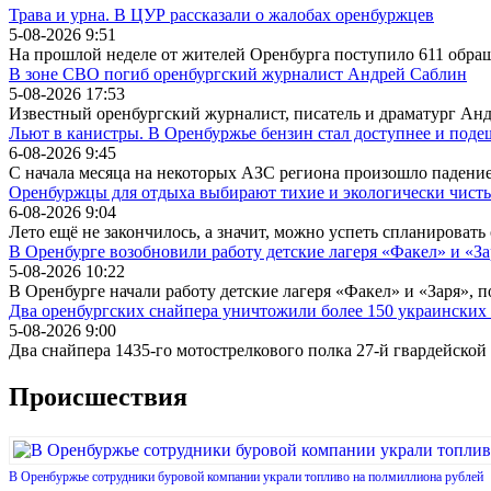
Трава и урна. В ЦУР рассказали о жалобах оренбуржцев
5-08-2026 9:51
На прошлой неделе от жителей Оренбурга поступило 611 обра
В зоне СВО погиб оренбургский журналист Андрей Саблин
5-08-2026 17:53
Известный оренбургский журналист, писатель и драматург Ан
Льют в канистры. В Оренбуржье бензин стал доступнее и поде
6-08-2026 9:45
С начала месяца на некоторых АЗС региона произошло падени
Оренбуржцы для отдыха выбирают тихие и экологически чисты
6-08-2026 9:04
Лето ещё не закончилось, а значит, можно успеть спланировать
В Оренбурге возобновили работу детские лагеря «Факел» и «За
5-08-2026 10:22
В Оренбурге начали работу детские лагеря «Факел» и «Заря», 
Два оренбургских снайпера уничтожили более 150 украински
5-08-2026 9:00
Два снайпера 1435-го мотострелкового полка 27-й гвардейской
Происшествия
В Оренбуржье сотрудники буровой компании украли топливо на полмиллиона рублей