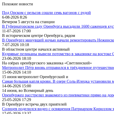
Похожие новости
Под Орском с рельсов сошли семь вагонов с рудой
6-08-2026 8:26
Вечером 5 августа на станции
В Губернаторском саду Оренбурга высадили 1600 саженцев ку
11-07-2026 17:00
В историческом центре Оренбурга, рядом
В Оренбурге минувшей ночью начали ремонтировать Нежинск
7-07-2026 10:18
В областном центре начался активный
Кудрявые пеликаны вывели потомство в заказнике на востоке
23-06-2026 18:10
На озёрах оренбургского заказника «Светлинский»
Митрополит Пётр вновь отправился в трёхдневное путешестви
15-06-2026 14:10
15 июня митрополит Оренбургский и
Самая большая капля крови. В озере Соль-Илецка установили 
14-06-2026 15:00
14 июня, во Всемирный день
Оренбуржец расстрелял знакомого из пневматики прямо на дор
25-05-2026 17:29
В Оренбурге встреча двух приятелей
Солнцев поделился видео с освящения Патриархом Кириллом х
17-05-2026 13:37