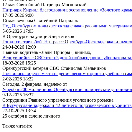
17 мая Святейший Патриарх Московский
Патриарх Кирилл благословил восстановление «Золотого храм
17-05-2026 9:00
16 мая вечером Святейший Патриарх
Под Оренбургом полыхает склад с лакокрасочными материала
5-05-2026 17:03
В Оренбурге на улице Энергетиков
Гонки со стрельбой. На трассе Оренбург-Орск задержали пьяно
24-04-2026 12:00
Пьяный водитель «Лады Приоры», видимо,
Вернувшийся с СВО отец 5 детей поблагодарил губернатора з
18-03-2026 15:25
Оренбургский ветеран СВО Станислав Мельников
Появилось видео с места падения легкомоторного учебного са
2-02-2026 18:22
Сегодня, 2 февраля, недалеко от
Ущерб в 200 миллионов. Оренбургские полицейские установил
9-12-2025 16:37
Сотрудники Главного управления уголовного розыска
В Бугуруслане задержали 42-летнего подозреваемого в убийст
27-10-2025 13:34
25 октября в салоне личного
Также читайте