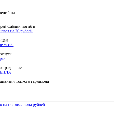
щений на
дрей Саблин погиб в
шевел на 20 рублей
е цен
е места
 отпуск
ря»
пострадавшие
х БПЛА
 дивизии Тоцкого гарнизона