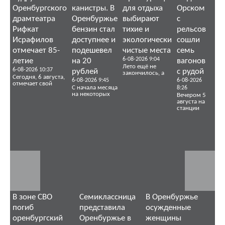
Оренбургского
канистры. В
для отдыха
Орском
драмтеатра
Оренбуржье
выбирают
с
Рифкат
бензин стал
тихие и
рельсов
Исрафилов
доступнее и
экологически
сошли
отмечает 85-
подешевел
чистые места
семь
6-08-2026 9:04
летие
на 20
вагонов
Лето ещё не
6-08-2026 10:37
рублей
с рудой
закончилось, а
Сегодня, 6 августа,
6-08-2026 9:45
6-08-2026
отмечает свой
С начала месяца
8:26
на некоторых
Вечером 5
августа на
станции
В зоне СВО
Семиклассница
В Оренбуржье
погиб
представила
осужденные
оренбургский
Оренбуржье в
женщины