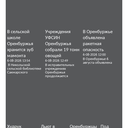
В сельской
Учреждения
В Оренбуржье
школе
УФСИН
объявлена
Оренбуржья
Оренбуржья
ракетная
хранится зуб
собрали 19 тонн
опасность
6-08-2026 12:00
мамонта
овощей
В Оренбуржье 6
6-08-2026 13:54
6-08-2026 12:49
августа объявлена
В Никольской
В исправительных
сельской библиотеке
учреждениях
Сакмарского
Оренбуржья
продолжается
Худрук
Льют в
Оренбуржцы
Под