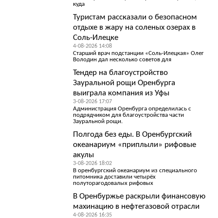
куда
Туристам рассказали о безопасном
отдыхе в жару на соленых озерах в
Соль-Илецке
4-08-2026 14:08
Старший врач подстанции «Соль-Илецкая» Олег
Володин дал несколько советов для
Тендер на благоустройство
Зауральной рощи Оренбурга
выиграла компания из Уфы
3-08-2026 17:07
Администрация Оренбурга определилась с
подрядчиком для благоустройства части
Зауральной рощи.
Полгода без еды. В Оренбургский
океанариум «приплыли» рифовые
акулы
3-08-2026 18:02
В оренбургский океанариум из специального
питомника доставили четырёх
полуторагодовалых рифовых
В Оренбуржье раскрыли финансовую
махинацию в нефтегазовой отрасли
4-08-2026 16:35