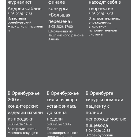
журналист
финале
находят себя в
Андрей Саблин
конкурса
творчестве
5-08-2026 17:53
5-08-2026 16:08
«Большая
Известный
В исправительных
перемена»
оренбургский
учреждениях
журналист, писатель
уголовно-
5-08-2026 17:00
и
исполнительной
Школьница из
системы
Ташлинского района
Алена
В Оренбуржье
В Оренбуржье
В Оренбурге
200 кг
сильная жара
хирурги помогли
кондитерских
установилась
пациенту с
изделий изъяли
до конца
полной
из продажи
недели
непроходимостью
5-08-2026 14:56
5-08-2026 13:42
пищевода
За первые шесть
После
5-08-2026 12:33
месяцев текущего
кратковременного
В Оренбургский
похолодания в