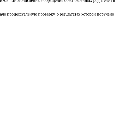
еников. Многочисленные обращения обеспокоенных родителей в
ло процессуальную проверку, о результатах которой поручено