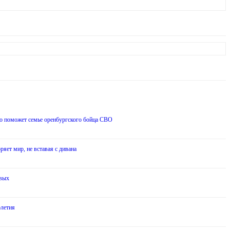
о поможет семье оренбургского бойца СВО
ряет мир, не вставая с дивана
евых
олетия