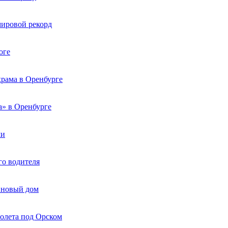
мировой рекорд
оге
рама в Оренбурге
а» в Оренбурге
ми
го водителя
а новый дом
молета под Орском