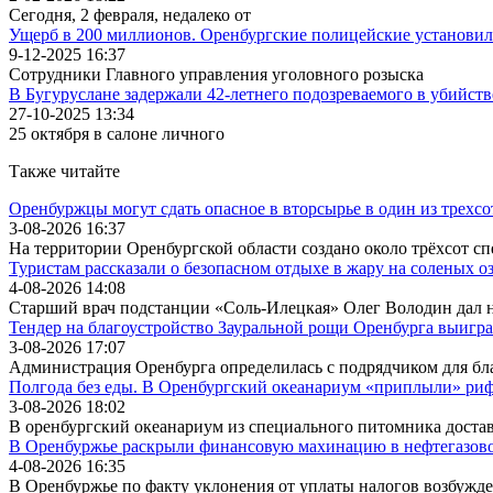
Сегодня, 2 февраля, недалеко от
Ущерб в 200 миллионов. Оренбургские полицейские установил
9-12-2025 16:37
Сотрудники Главного управления уголовного розыска
В Бугуруслане задержали 42-летнего подозреваемого в убийст
27-10-2025 13:34
25 октября в салоне личного
Также читайте
Оренбуржцы могут сдать опасное в вторсырье в один из трехс
3-08-2026 16:37
На территории Оренбургской области создано около трёхсот с
Туристам рассказали о безопасном отдыхе в жару на соленых о
4-08-2026 14:08
Старший врач подстанции «Соль-Илецкая» Олег Володин дал н
Тендер на благоустройство Зауральной рощи Оренбурга выигр
3-08-2026 17:07
Администрация Оренбурга определилась с подрядчиком для бла
Полгода без еды. В Оренбургский океанариум «приплыли» ри
3-08-2026 18:02
В оренбургский океанариум из специального питомника дост
В Оренбуржье раскрыли финансовую махинацию в нефтегазово
4-08-2026 16:35
В Оренбуржье по факту уклонения от уплаты налогов возбужде