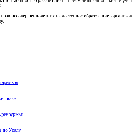
роектной мощностью рассчитано на прием лишь одной тысячи уч
К.
прав несовершеннолетних на доступное образование организова
у.
старников
ое шоссе
 Оренбуржья
е по Уралу