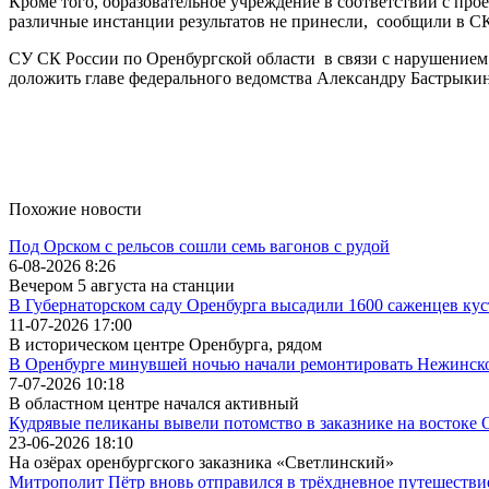
Кроме того, образовательное учреждение в соответствии с п
различные инстанции результатов не принесли, сообщили в С
СУ СК России по Оренбургской области в связи с нарушением 
доложить главе федерального ведомства Александру Бастрыкин
Похожие новости
Под Орском с рельсов сошли семь вагонов с рудой
6-08-2026 8:26
Вечером 5 августа на станции
В Губернаторском саду Оренбурга высадили 1600 саженцев ку
11-07-2026 17:00
В историческом центре Оренбурга, рядом
В Оренбурге минувшей ночью начали ремонтировать Нежинск
7-07-2026 10:18
В областном центре начался активный
Кудрявые пеликаны вывели потомство в заказнике на востоке
23-06-2026 18:10
На озёрах оренбургского заказника «Светлинский»
Митрополит Пётр вновь отправился в трёхдневное путешестви