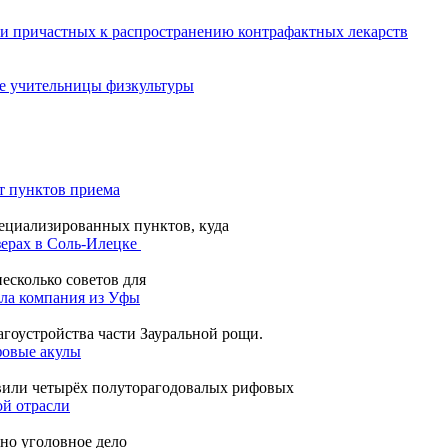
и причастных к распространению контрафактных лекарств
ве учительницы физкультуры
от пунктов приема
пециализированных пунктов, куда
зерах в Соль-Илецке
есколько советов для
ала компания из Уфы
гоустройства части Зауральной рощи.
фовые акулы
авили четырёх полуторагодовалых рифовых
й отрасли
но уголовное дело