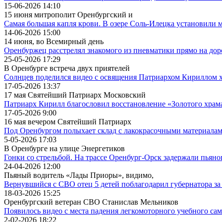
15-06-2026 14:10
15 июня митрополит Оренбургский и
Самая большая капля крови. В озере Соль-Илецка установили 
14-06-2026 15:00
14 июня, во Всемирный день
Оренбуржец расстрелял знакомого из пневматики прямо на дор
25-05-2026 17:29
В Оренбурге встреча двух приятелей
Солнцев поделился видео с освящения Патриархом Кириллом х
17-05-2026 13:37
17 мая Святейший Патриарх Московский
Патриарх Кирилл благословил восстановление «Золотого храм
17-05-2026 9:00
16 мая вечером Святейший Патриарх
Под Оренбургом полыхает склад с лакокрасочными материала
5-05-2026 17:03
В Оренбурге на улице Энергетиков
Гонки со стрельбой. На трассе Оренбург-Орск задержали пьяно
24-04-2026 12:00
Пьяный водитель «Лады Приоры», видимо,
Вернувшийся с СВО отец 5 детей поблагодарил губернатора з
18-03-2026 15:25
Оренбургский ветеран СВО Станислав Мельников
Появилось видео с места падения легкомоторного учебного са
2-02-2026 18:22