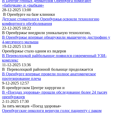
В Центре генных дерматозов Оренбурга помогают
«бабочкам» и «рыбкам»
28-12-2025 13:00
В Оренбурге на базе клиники
Детские стоматологи Оренбуржья освоили технологию
комфортного обезболивания
22-12-2025 10:22
В Оренбуржье внедрили уникальную технологию,
В Оренбуржье впервые обнаружили мышечную дистрофию у
4-месячного малыша
19-12-2025 13:18
Оренбуржье стало одним из лидеров
В Переволоцкой райбольнице появился современный УЗИ-
комплекс
11-12-2025 13:36
В Переволоцкой районной больнице продолжается
В Оренбурге впервые провели полное анатомическое
протезирование плеча
9-12-2025 12:57
В оренбургском Центре хирургии и
В «Поездах здоровья» прошли обследование более 24 тысяч
оренбуржцев
2-11-2025 17:30
За пять месяцев «Поезд здоровья»
Оренбургские онкологи вернули голос пациенту с раком