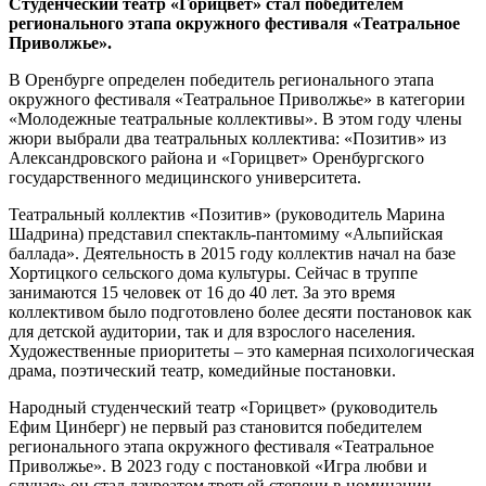
Студенческий театр «Горицвет» стал победителем
регионального этапа окружного фестиваля «Театральное
Приволжье».
В Оренбурге определен победитель регионального этапа
окружного фестиваля «Театральное Приволжье» в категории
«Молодежные театральные коллективы». В этом году члены
жюри выбрали два театральных коллектива: «Позитив» из
Александровского района и «Горицвет» Оренбургского
государственного медицинского университета.
Театральный коллектив «Позитив» (руководитель Марина
Шадрина) представил спектакль-пантомиму «Альпийская
баллада». Деятельность в 2015 году коллектив начал на базе
Хортицкого сельского дома культуры. Сейчас в труппе
занимаются 15 человек от 16 до 40 лет. За это время
коллективом было подготовлено более десяти постановок как
для детской аудитории, так и для взрослого населения.
Художественные приоритеты – это камерная психологическая
драма, поэтический театр, комедийные постановки.
Народный студенческий театр «Горицвет» (руководитель
Ефим Цинберг) не первый раз становится победителем
регионального этапа окружного фестиваля «Театральное
Приволжье». В 2023 году с постановкой «Игра любви и
случая» он стал лауреатом третьей степени в номинации