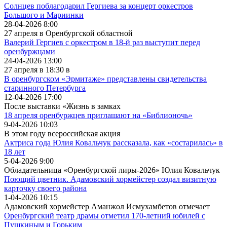
Солнцев поблагодарил Гергиева за концерт оркестров
Большого и Мариинки
28-04-2026 8:00
27 апреля в Оренбургской областной
Валерий Гергиев с оркестром в 18-й раз выступит перед
оренбуржцами
24-04-2026 13:00
27 апреля в 18:30 в
В оренбургском «Эрмитаже» представлены свидетельства
старинного Петербурга
12-04-2026 17:00
После выставки «Жизнь в замках
18 апреля оренбуржцев приглашают на «Библионочь»
9-04-2026 10:03
В этом году всероссийская акция
Актриса года Юлия Ковальчук рассказала, как «состарилась» в
18 лет
5-04-2026 9:00
Обладательница «Оренбургской лиры-2026» Юлия Ковальчук
Поющий цветник. Адамовский хормейстер создал визитную
карточку своего района
1-04-2026 10:15
Адамовский хормейстер Аманжол Исмухамбетов отмечает
Оренбургский театр драмы отметил 170-летний юбилей с
Пушкиным и Горьким