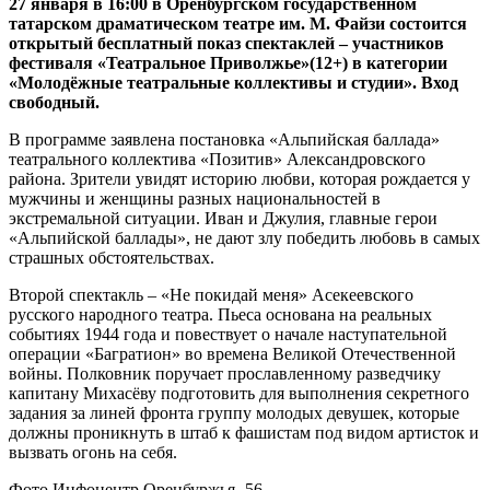
27 января в 16:00 в Оренбургском государственном
татарском драматическом театре им. М. Файзи состоится
открытый бесплатный показ спектаклей – участников
фестиваля «Театральное Приволжье»(12+) в категории
«Молодёжные театральные коллективы и студии». Вход
свободный.
В программе заявлена постановка «Альпийская баллада»
театрального коллектива «Позитив» Александровского
района. Зрители увидят историю любви, которая рождается у
мужчины и женщины разных национальностей в
экстремальной ситуации. Иван и Джулия, главные герои
«Альпийской баллады», не дают злу победить любовь в самых
страшных обстоятельствах.
Второй спектакль – «Не покидай меня» Асекеевского
русского народного театра. Пьеса основана на реальных
событиях 1944 года и повествует о начале наступательной
операции «Багратион» во времена Великой Отечественной
войны. Полковник поручает прославленному разведчику
капитану Михасёву подготовить для выполнения секретного
задания за линей фронта группу молодых девушек, которые
должны проникнуть в штаб к фашистам под видом артисток и
вызвать огонь на себя.
Фото Инфоцентр Оренбуржья -56