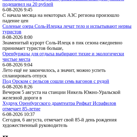
подешевел на 20 рублей
6-08-2026 9:45
С начала месяца на некоторых АЗС региона произошло
падение цен
Соленые озера Соль-Илецка лечат тело и испытывают нервы
туристов
8-08-2026 8:00
Знаменитый курорт Соль-Илецк в пик сезона ежедневно
принимает туристов больше,
Оренбуржцы для отдыха выбирают тихие и экологически
чистые места
6-08-2026 9:04
Лето ещё не закончилось, а значит, можно успеть
спланировать отпуск
Под Орском с рельсов сошли семь вагонов с рудой
6-08-2026 8:26
Вечером 5 августа на станции Никель Южно-Уральской
железной дороги в
Худрук Оренбургского драмтеатра Рифкат Исрафилов
отмечает 85-летие
6-08-2026 10:37
Сегодня, 6 августа, отмечает свой 85-й день рождения
художественный руководитель