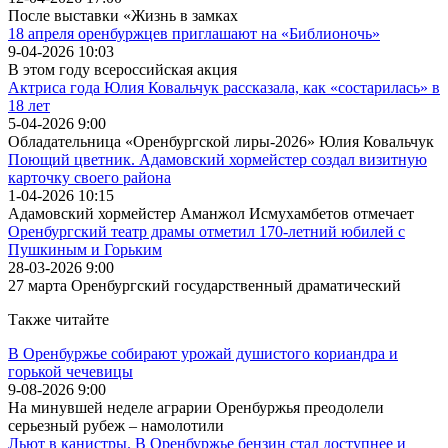
После выставки «Жизнь в замках
18 апреля оренбуржцев приглашают на «Библионочь»
9-04-2026 10:03
В этом году всероссийская акция
Актриса года Юлия Ковальчук рассказала, как «состарилась» в
18 лет
5-04-2026 9:00
Обладательница «Оренбургской лиры-2026» Юлия Ковальчук
Поющий цветник. Адамовский хормейстер создал визитную
карточку своего района
1-04-2026 10:15
Адамовский хормейстер Аманжол Исмухамбетов отмечает
Оренбургский театр драмы отметил 170-летний юбилей с
Пушкиным и Горьким
28-03-2026 9:00
27 марта Оренбургский государственный драматический
Также читайте
В Оренбуржье собирают урожай душистого кориандра и
горькой чечевицы
9-08-2026 9:00
На минувшей неделе аграрии Оренбуржья преодолели
серьезный рубеж – намолотили
Льют в канистры. В Оренбуржье бензин стал доступнее и