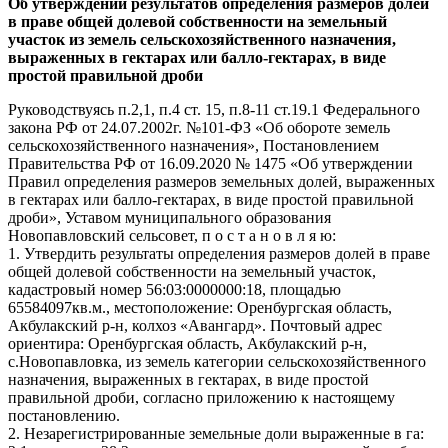
Об утверждении результатов определения размеров долей
в праве общей долевой собственности на земельный
участок из земель сельскохозяйственного назначения,
выраженных в гектарах или балло-гектарах, в виде
простой правильной дроби
Руководствуясь п.2,1, п.4 ст. 15, п.8-11 ст.19.1 Федерального
закона РФ от 24.07.2002г. №101-ФЗ «Об обороте земель
сельскохозяйственного назначения», Постановлением
Правительства РФ от 16.09.2020 № 1475 «Об утверждении
Правил определения размеров земельных долей, выраженных
в гектарах или балло-гектарах, в виде простой правильной
дроби», Уставом муниципального образования
Новопавловский сельсовет, п о с т а н о в л я ю:
1. Утвердить результаты определения размеров долей в праве
общей долевой собственности на земельный участок,
кадастровый номер 56:03:0000000:18, площадью
65584097кв.м., местоположение: Оренбургская область,
Акбулакский р-н, колхоз «Авангард». Почтовый адрес
ориентира: Оренбургская область, Акбулакский р-н,
с.Новопавловка, из земель категории сельскохозяйственного
назначения, выраженных в гектарах, в виде простой
правильной дроби, согласно приложению к настоящему
постановлению.
2. Незарегистрированные земельные доли выраженные в га: