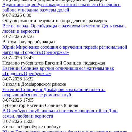
Администрация Русскокандызского сельсовета Северного
района утвердила размеры долей
9-07-2026 6:30
Об утверждении результатов определения размеров
Все на парад. Оренбуржцы с размахом отметили День семьи,
любви и верности
8-07-2026 20:56
В этом году оренбуржцы в
Юрий Мироненко сообщил о вручении первой региональной
награды «Гордость Оренбуржья»
8-07-2026 18:45
Недавно губернатор Евгений Солнцев поддержал
Евгений Солнцев вручил отличившимся жителям знак
«Гордость Оренбуржья»
8-07-2026 18:32
8 июля в Домбаровском районе
Евгений Солнцев в Домбаровском районе посетил
открывшийся после ремонта клуб
8-07-2026 17:05
Губернатор Евгений Солнцев 8 июля
В Оренбурге опубликовали список мероприятий ко Дню
семьи, любви и верности
8-07-2026 15:08
8 июля в Оренбурге пройдут
Юлия Барановская представила фильм о многодетных семьях