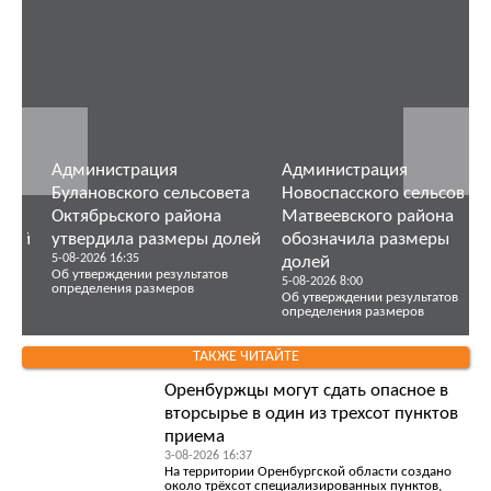
Администрация
Администрация
Ад
Новоспасского сельсовета
Кутушевского сельсовета
Кр
Матвеевского района
Новосергиевского района
Се
обозначила размеры
утвердила размеры долей
ут
24-07-2026 17:48
22-0
долей
Об утверждении результатов
Об 
5-08-2026 8:00
определения размеров
опр
Об утверждении результатов
определения размеров
ТАКЖЕ ЧИТАЙТЕ
Оренбуржцы могут сдать опасное в
вторсырье в один из трехсот пунктов
приема
3-08-2026 16:37
На территории Оренбургской области создано
около трёхсот специализированных пунктов,