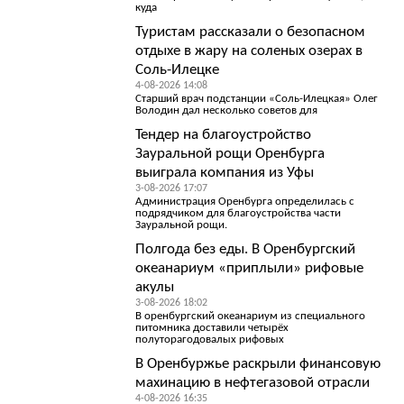
куда
Туристам рассказали о безопасном
отдыхе в жару на соленых озерах в
Соль-Илецке
4-08-2026 14:08
Старший врач подстанции «Соль-Илецкая» Олег
Володин дал несколько советов для
Тендер на благоустройство
Зауральной рощи Оренбурга
выиграла компания из Уфы
3-08-2026 17:07
Администрация Оренбурга определилась с
подрядчиком для благоустройства части
Зауральной рощи.
Полгода без еды. В Оренбургский
океанариум «приплыли» рифовые
акулы
3-08-2026 18:02
В оренбургский океанариум из специального
питомника доставили четырёх
полуторагодовалых рифовых
В Оренбуржье раскрыли финансовую
махинацию в нефтегазовой отрасли
4-08-2026 16:35