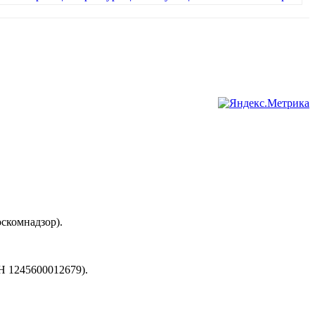
скомнадзор).
245600012679).