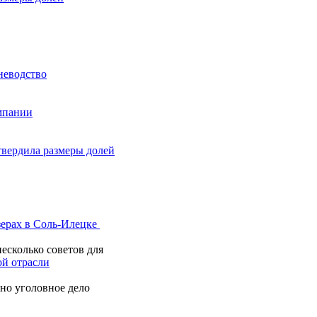
неводство
мпании
твердила размеры долей
зерах в Соль-Илецке
есколько советов для
й отрасли
но уголовное дело