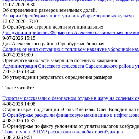
15-07-2026 8:30
Об определении размеров земельных долей,
Аграрии Оренбуржья приступили к уборке зерновых культур
13-07-2026 17:10
В Оренбуржье аграрии девяти муниципальных
Для души и прибыли. Фермер из Асекеево развивает мясное ко
9-07-2026 15:15
Для Асекеевского района Оренбуржья, большая
Солнцев оценил ситуацию с топливом накануне уборочной ка
8-07-2026 9:00
Оренбургская область завершила посевную кампанию
Администрация Спасского сельсовета Саракташского района у
7-07-2026 13:40
Об утверждении результатов определения размеров
Также читайте
Туристам рассказали о безопасном отдыхе в жару на соленых о
4-08-2026 14:08
Старший врач подстанции «Соль-Илецкая» Олег Володин дал н
В Оренбуржье раскрыли финансовую махинацию в нефтегазово
4-08-2026 16:35
В Оренбуржье по факту уклонения от уплаты налогов возбужде
Трава и урна. В ЦУР рассказали о жалобах оренбуржцев
5-08-2026 9:51