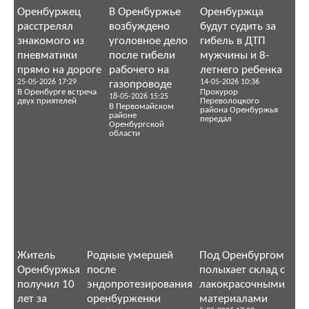
Оренбуржец
В Оренбуржье
Оренбуржца
расстрелял
возбуждено
будут судить за
знакомого из
уголовное дело
гибель в ДТП
пневматики
после гибели
мужчины и 8-
прямо на дороге
рабочего на
летнего ребенка
25-05-2026 17:29
14-05-2026 10:36
газопроводе
В Оренбурге встреча
Прокурор
18-05-2026 15:25
двух приятелей
Переволоцкого
В Первомайском
района Оренбуржья
районе
передал
Оренбургской
области
Житель
Родные умершей
Под Оренбургом
Оренбуржья
после
полыхает склад с
получил 10
эндопротезирования
лакокрасочными
лет за
оренбурженки
материалами