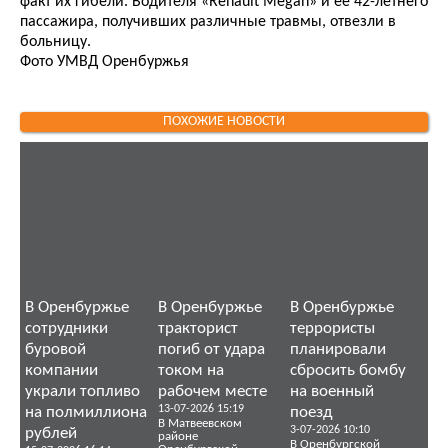
факт их гибели. Водителя «Renault Megan» и ее 42-летнего
пассажира, получивших различные травмы, отвезли в
больницу.
Фото УМВД Оренбуржья
ПОХОЖИЕ НОВОСТИ
В Оренбуржье
В Оренбуржье
В Оренбуржье
сотрудники
тракторист
террористы
буровой
погиб от удара
планировали
компании
током на
сбросить бомбу
украли топливо
рабочем месте
на военный
13-07-2026 15:19
на полмиллиона
поезд
В Матвеевском
3-07-2026 10:10
рублей
районе
В Оренбургской