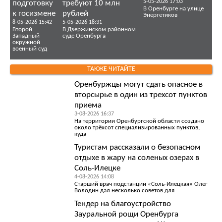
5-05-2026 17:03
подготовку
требуют 10 млн
В Оренбурге на улице
к госизмене
рублей
Энергетиков
8-05-2026 15:42
5-05-2026 18:31
Второй
В Дзержинском районном
Западный
суде Оренбурга
окружной
военный суд
ТАКЖЕ ЧИТАЙТЕ
Оренбуржцы могут сдать опасное в
вторсырье в один из трехсот пунктов
приема
3-08-2026 16:37
На территории Оренбургской области создано
около трёхсот специализированных пунктов,
куда
Туристам рассказали о безопасном
отдыхе в жару на соленых озерах в
Соль-Илецке
4-08-2026 14:08
Старший врач подстанции «Соль-Илецкая» Олег
Володин дал несколько советов для
Тендер на благоустройство
Зауральной рощи Оренбурга