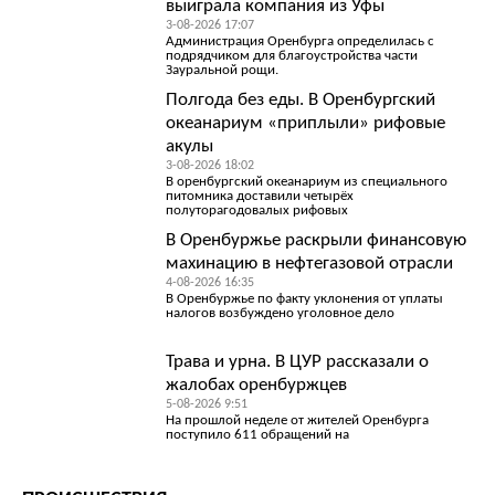
выиграла компания из Уфы
3-08-2026 17:07
Администрация Оренбурга определилась с
подрядчиком для благоустройства части
Зауральной рощи.
Полгода без еды. В Оренбургский
океанариум «приплыли» рифовые
акулы
3-08-2026 18:02
В оренбургский океанариум из специального
питомника доставили четырёх
полуторагодовалых рифовых
В Оренбуржье раскрыли финансовую
махинацию в нефтегазовой отрасли
4-08-2026 16:35
В Оренбуржье по факту уклонения от уплаты
налогов возбуждено уголовное дело
Трава и урна. В ЦУР рассказали о
жалобах оренбуржцев
5-08-2026 9:51
На прошлой неделе от жителей Оренбурга
поступило 611 обращений на