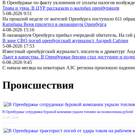
В Оренбуржье по факту уклонения от уплаты налогов возбужде
Трава и урна. В ЦУР рассказали о жалобах оренбуржцев
5-08-2026 9:51
На прошлой неделе от жителей Оренбурга поступило 611 обра
Капибара Веня прилетел в океанариум Оренбурга
4-08-2026 15:16
В океанариум Оренбурга прибыл очередной обитатель. На сей 
В зоне СВО погиб оренбургский журналист Андрей Саблин
5-08-2026 17:53
Известный оренбургский журналист, писатель и драматург Ан
Льют в канистры. В Оренбуржье бензин стал доступнее и поде
6-08-2026 9:45
С начала месяца на некоторых АЗС региона произошло падени
Происшествия
В Оренбуржье сотрудники буровой компании украли топливо на полмиллиона рублей
15.07.2026