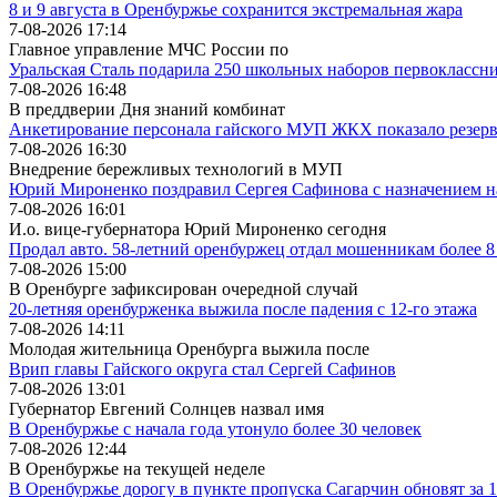
8 и 9 августа в Оренбуржье сохранится экстремальная жара
7-08-2026 17:14
Главное управление МЧС России по
Уральская Сталь подарила 250 школьных наборов первоклассни
7-08-2026 16:48
В преддверии Дня знаний комбинат
Анкетирование персонала гайского МУП ЖКХ показало резер
7-08-2026 16:30
Внедрение бережливых технологий в МУП
Юрий Мироненко поздравил Сергея Сафинова с назначением на
7-08-2026 16:01
И.о. вице-губернатора Юрий Мироненко сегодня
Продал авто. 58-летний оренбуржец отдал мошенникам более 
7-08-2026 15:00
В Оренбурге зафиксирован очередной случай
20-летняя оренбурженка выжила после падения с 12-го этажа
7-08-2026 14:11
Молодая жительница Оренбурга выжила после
Врип главы Гайского округа стал Сергей Сафинов
7-08-2026 13:01
Губернатор Евгений Солнцев назвал имя
В Оренбуржье с начала года утонуло более 30 человек
7-08-2026 12:44
В Оренбуржье на текущей неделе
В Оренбуржье дорогу в пункте пропуска Сагарчин обновят за 