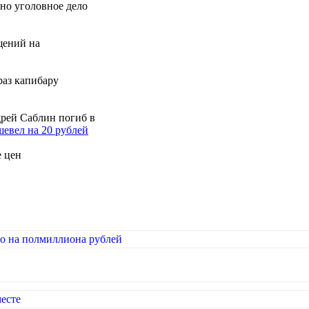
но уголовное дело
щений на
раз капибару
дрей Саблин погиб в
шевел на 20 рублей
е цен