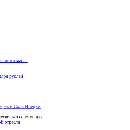
й
нечного масла
млрд рублей
зерах в Соль-Илецке
есколько советов для
й отрасли