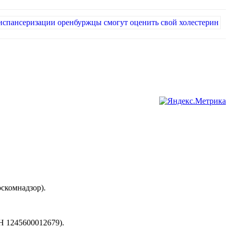
скомнадзор).
245600012679).