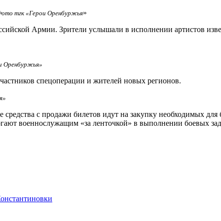
»
 Фото тгк «Герои Оренбуржья
ссийской Армии. Зрители услышали в исполнении артистов изв
ои Оренбуржья»
участников спецоперации и жителей новых регионов.
я»
се средства с продажи билетов идут на закупку необходимых для
гают военнослужащим «за ленточкой» в выполнении боевых зад
Константиновки