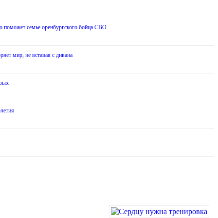
о поможет семье оренбургского бойца СВО
ряет мир, не вставая с дивана
евых
олетия