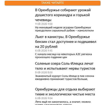
ТАКЖЕ ЧИТАЙТЕ
В Оренбуржье собирают урожай
душистого кориандра и горькой
чечевицы
9-08-2026 9:00
На минувшей неделе аграрии Оренбуржья
преодолели серьезный рубеж – намолотили
Льют в канистры. В Оренбуржье
бензин стал доступнее и подешевел
на 20 рублей
6-08-2026 9:45
С начала месяца на некоторых АЗС региона
произошло падение цен
Соленые озера Соль-Илецка лечат
тело и испытывают нервы туристов
8-08-2026 8:00
Знаменитый курорт Соль-Илецк в пик сезона
ежедневно принимает туристов больше,
Оренбуржцы для отдыха выбирают
тихие и экологически чистые места
6-08-2026 9:04
Лето ещё не закончилось, а значит, можно
успеть спланировать отпуск