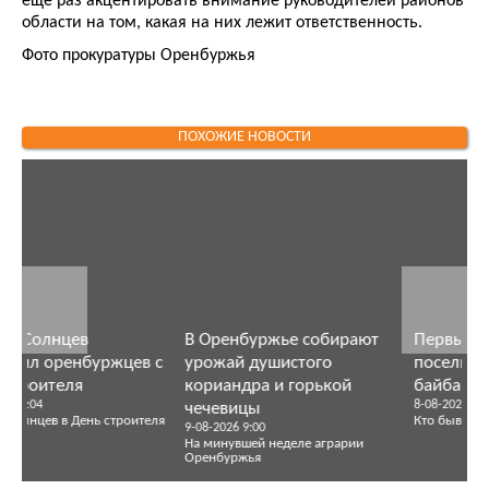
еще раз акцентировать внимание руководителей районов
области на том, какая на них лежит ответственность.
Фото прокуратуры Оренбуржья
ПОХОЖИЕ НОВОСТИ
обирают
Первый пошел. Кто
В Оренбуржье буду
го
поселил бронзовых
аграриев готовят со
ькой
байбаков в Оренбурге
школьной скамьи
8-08-2026 17:00
8-08-2026 15:00
Кто бывал в Калининграде, с
Село Река Дема Пономаре
района
аграрии